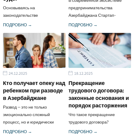
В современной экосистеме
Основываясь на
предпринимательства
законодательстве
Азербайджана Стартап-
Азербайджанской Республики и
сертификат является
ПОДРОБНО →
ПОДРОБНО →
практике Конституционного
ключевым инструментом для
Суда, для ответа на этот вопрос
развития инновационных
необходим всесторонний
проектов. Это официальный
подход. Традиционный подход
документ, подтверждающий
заключался в том, что скрытая
статус инновационного микро-
запись не принималась в
или малого предприятия и
24.12.2025
18.12.2025
качестве доказательства, так
открывающий доступ к
как считалась нарушением
значительным
Кто получает опеку над
Прекращение
права...
государственным
ребенком при разводе
трудового договора:
преференциям. Что считается
в Азербайджане
законные основания и
стартапом согласно
порядок расторжения
Развод — это не только
законодательству?...
эмоционально сложный
Что такое прекращение
процесс, но и юридически
трудового договора?
значимое событие. Вопрос о
Прекращение (сокращенно
ПОДРОБНО →
ПОДРОБНО →