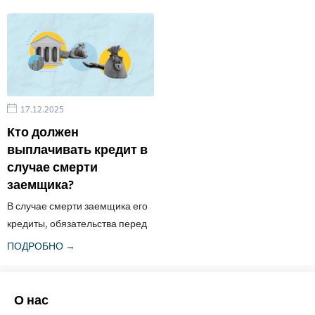
том, с кем останется ребенок,
«хитам») – это официальное
напрямую влияет на его
прекращение действия
будущее. Решения в этом
трудового или гражданского
процессе должны
договора в соответствии с
основываться на законе и
законом и установленной
принципе...
процедурой. Как и все стадии
17.12.2025
трудовых отношений,
завершение трудового
Кто должен
договора строго регулируется
выплачивать кредит в
законодательством....
случае смерти
заемщика?
В случае смерти заемщика его
кредиты, обязательства перед
банком и другие долги не
ПОДРОБНО →
списываются автоматически.
Этот процесс регулируется
четкой правовой базой,
О нас
основанной на